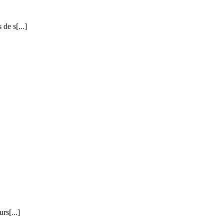
de s[...]
rs[...]